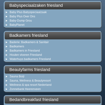
Babyspeciaalzaken friesland
Baby Plus Babyspeciaalzaak
Baby Plus Over Ons
Baby-Dump Grou
BabyPlanet
Badkamers friesland
Baderie: Badkamers & Sanitair
Badkamers
Badkamers in Friesland
Houten vloeren Friesland
Waterhuys badkamers Friesland
Beautyfarms friesland
Sauna Boijl
Sauna, Wellness & Beautyresort
Wellness & spa resort Nederland
Zonnebank Heerenveen
Bedandbreakfast friesland