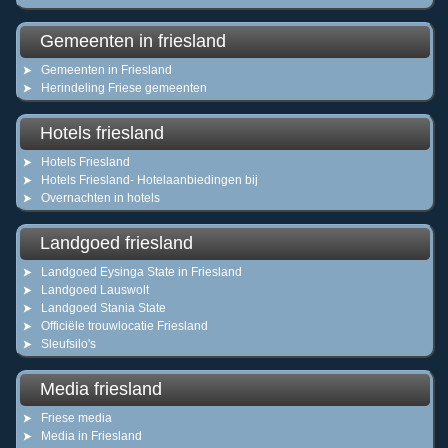
Gemeenten in friesland
Gemeenten in Friesland
Herindeling Friese gemeenten
Hotels friesland
Hotels Friesland
Hotels Friesland- Hotelaanbiedingen bij
Overnachten in hotels
Landgoed friesland
Landgoed Eysinga State in Friesland
Landgoed Lauswolt
Landgoed Stania State
Officiële trouwlocatie Friesland
Sleufsilo's
Media friesland
Friese media
Media in Friesland