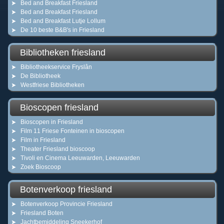
Bed and Breakfast Friesland
Bed and Breakfast Friesland
Bed and Breakfast Lutje Lollum
De 10 beste B&B's in Friesland
Bibliotheken friesland
Bibliotheekservice Fryslân
De Bibliotheek
Westfriese Bibliotheken
Bioscopen friesland
Bioscopen in Friesland
Film 11 Friese Fonteinen in bioscopen
Film in Friesland
Theater Friesland bioscoop
Tivoli en Cinema Leeuwarden, Leeuwarden
Zoek Bioscoop
Botenverkoop friesland
Botenverkoop Provincie Friesland
Friesland Boten
Jachtbemiddeling Sneekerhof