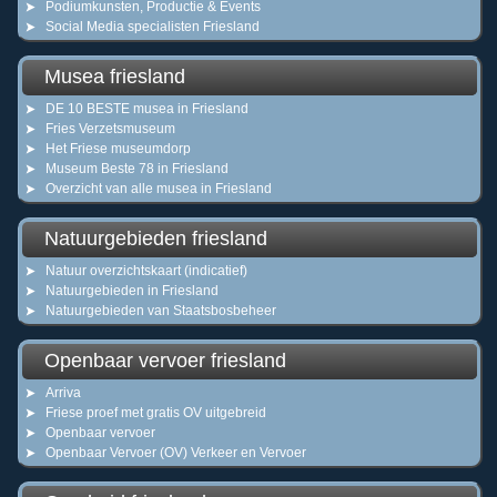
Podiumkunsten, Productie & Events
Social Media specialisten Friesland
Musea friesland
DE 10 BESTE musea in Friesland
Fries Verzetsmuseum
Het Friese museumdorp
Museum Beste 78 in Friesland
Overzicht van alle musea in Friesland
Natuurgebieden friesland
Natuur overzichtskaart (indicatief)
Natuurgebieden in Friesland
Natuurgebieden van Staatsbosbeheer
Openbaar vervoer friesland
Arriva
Friese proef met gratis OV uitgebreid
Openbaar vervoer
Openbaar Vervoer (OV) Verkeer en Vervoer