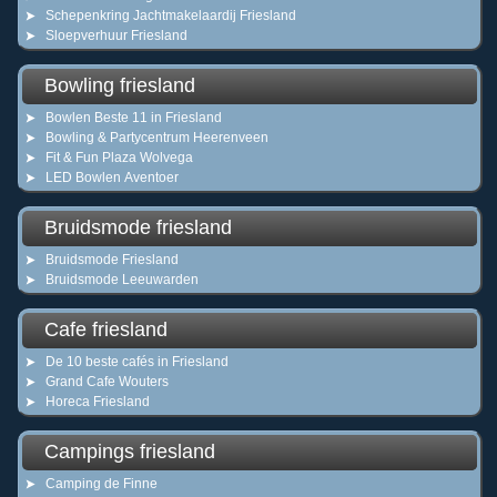
Schepenkring Jachtmakelaardij Friesland
Sloepverhuur Friesland
Bowling friesland
Bowlen Beste 11 in Friesland
Bowling & Partycentrum Heerenveen
Fit & Fun Plaza Wolvega
LED Bowlen Aventoer
Bruidsmode friesland
Bruidsmode Friesland
Bruidsmode Leeuwarden
Cafe friesland
De 10 beste cafés in Friesland
Grand Cafe Wouters
Horeca Friesland
Campings friesland
Camping de Finne