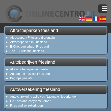
Attractieparken friesland
Attractiepark Friesland dierentuin
Attractieparken in Friesland
E-Chopperverhuur Friesland
Top10 Pretpark Friesland
Autobedrijven friesland
Alle autobedrijven in Friesland
Autobedrijf Postma, Friesland.
Beginpagina a6
Autoverzekering friesland
Autoverzekering actie van Nationale Nederlanden
De Friesland Zorgverzekeraar
Friesland verzekeringen