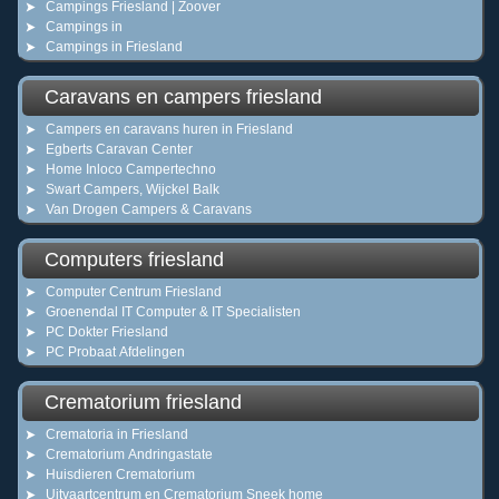
Campings Friesland | Zoover
Campings in
Campings in Friesland
Caravans en campers friesland
Campers en caravans huren in Friesland
Egberts Caravan Center
Home Inloco Campertechno
Swart Campers, Wijckel Balk
Van Drogen Campers & Caravans
Computers friesland
Computer Centrum Friesland
Groenendal IT Computer & IT Specialisten
PC Dokter Friesland
PC Probaat Afdelingen
Crematorium friesland
Crematoria in Friesland
Crematorium Andringastate
Huisdieren Crematorium
Uitvaartcentrum en Crematorium Sneek home